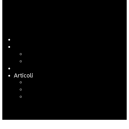
HOME
Marco Santarelli
Curriculum Vitae
Partnership
Progetti
Articoli
ARTICOLI
NEWS
SINE CURA