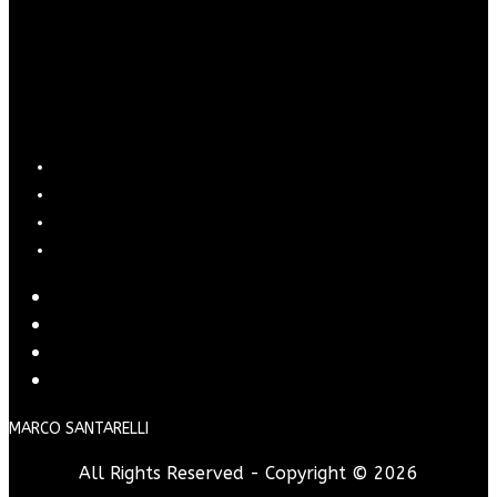
PRIVACY POLICY
COOKIE POLICY
MAPPA DEL SITO
CREDITS
PRIVACY POLICY
COOKIE POLICY
MAPPA DEL SITO
CREDITS
MARCO SANTARELLI
All Rights Reserved - Copyright ©
2026