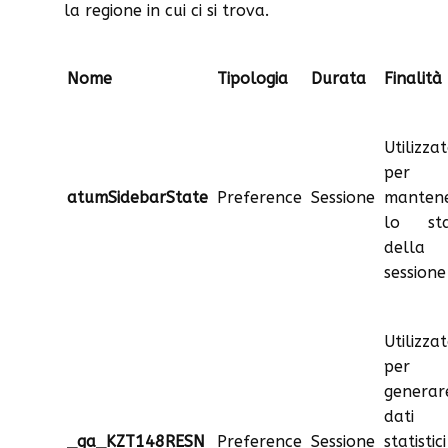
la regione in cui ci si trova.
Nome
Tipologia
Durata
Finalità
Utilizza
per
atumSidebarState
Preference
Sessione
manten
lo sta
della
sessione
Utilizza
per
generar
dati
_ga_KZT148RESN
Preference
Sessione
statistic